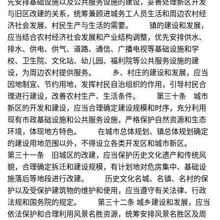
先安排基础设施以及公共服务设施的建设，妥善处理新区开发
与旧区改建的关系，统筹兼顾进城务工人员生活和周边农村经
济社会发展、村民生产与生活的需要。 镇的建设和发展，
应当结合农村经济社会发展和产业结构调整，优先安排供水、
排水、供电、供气、道路、通信、广播电视等基础设施和学
校、卫生院、文化站、幼儿园、福利院等公共服务设施的建
设，为周边农村提供服务。 乡、村庄的建设和发展，应当
因地制宜、节约用地，发挥村民自治组织的作用，引导村民合
理进行建设，改善农村生产、生活条件。 第三十条 城市
新区的开发和建设，应当合理确定建设规模和时序，充分利用
现有市政基础设施和公共服务设施，严格保护自然资源和生态
环境，体现地方特色。 在城市总体规划、镇总体规划确定
的建设用地范围以外，不得设立各类开发区和城市新区。
第三十一条 旧城区的改建，应当保护历史文化遗产和传统风
貌，合理确定拆迁和建设规模，有计划地对危房集中、基础设
施落后等地段进行改建。 历史文化名城、名镇、名村的保
护以及受保护建筑物的维护和使用，应当遵守有关法律、行政
法规和国务院的规定。 第三十二条 城乡建设和发展，应当
依法保护和合理利用风景名胜资源，统筹安排风景名胜区及周