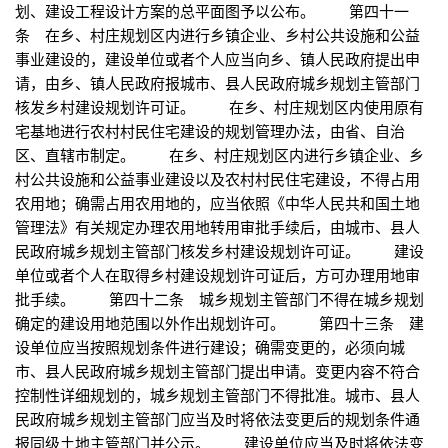
划、建设工程设计方案的总平面图予以公布。 第四十一
条 在乡、村庄规划区内进行乡镇企业、乡村公共设施和公益
事业建设的，建设单位或者个人应当向乡、镇人民政府提出申
请，由乡、镇人民政府报城市、县人民政府城乡规划主管部门
核发乡村建设规划许可证。 在乡、村庄规划区内使用原有
宅基地进行农村村民住宅建设的规划管理办法，由省、自治
区、直辖市制定。 在乡、村庄规划区内进行乡镇企业、乡
村公共设施和公益事业建设以及农村村民住宅建设，不得占用
农用地；确需占用农用地的，应当依照《中华人民共和国土地
管理法》有关规定办理农用地转用审批手续后，由城市、县人
民政府城乡规划主管部门核发乡村建设规划许可证。 建设
单位或者个人在取得乡村建设规划许可证后，方可办理用地审
批手续。 第四十二条 城乡规划主管部门不得在城乡规划
确定的建设用地范围以外作出规划许可。 第四十三条 建
设单位应当按照规划条件进行建设；确需变更的，必须向城
市、县人民政府城乡规划主管部门提出申请。变更内容不符合
控制性详细规划的，城乡规划主管部门不得批准。城市、县人
民政府城乡规划主管部门应当及时将依法变更后的规划条件通
报同级土地主管部门并公示。 建设单位应当及时将依法变