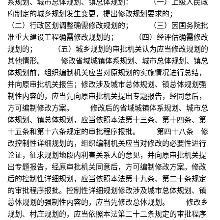
系规划、城市总体规划、镇总体规划： （一）上级人民政
府制定的城乡规划发生变更，提出修改规划要求的；
（二）行政区划调整确需修改规划的； （三）因国务院批
准重大建设工程确需修改规划的； （四）经评估确需修改
规划的； （五）城乡规划的审批机关认为应当修改规划的
其他情形。 修改省域城镇体系规划、城市总体规划、镇总
体规划前，组织编制机关应当对原规划的实施情况进行总结，
并向原审批机关报告；修改涉及城市总体规划、镇总体规划强
制性内容的，应当先向原审批机关提出专题报告，经同意后，
方可编制修改方案。 修改后的省域城镇体系规划、城市总
体规划、镇总体规划，应当依照本法第十三条、第十四条、第
十五条和第十六条规定的审批程序报批。 第四十八条 修
改控制性详细规划的，组织编制机关应当对修改的必要性进行
论证，征求规划地段内利害关系人的意见，并向原审批机关提
出专题报告，经原审批机关同意后，方可编制修改方案。修改
后的控制性详细规划，应当依照本法第十九条、第二十条规定
的审批程序报批。控制性详细规划修改涉及城市总体规划、镇
总体规划的强制性内容的，应当先修改总体规划。 修改乡
规划、村庄规划的，应当依照本法第二十二条规定的审批程序