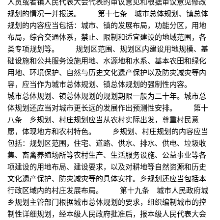
人员或者镇人民代表大会代表的审议意见和根据审议意见修改
规划的情况一并报送。 第十七条 城市总体规划、镇总体
规划的内容应当包括：城市、镇的发展布局，功能分区，用地
布局，综合交通体系，禁止、限制和适宜建设的地域范围，各
类专项规划等。 规划区范围、规划区内建设用地规模、基
础设施和公共服务设施用地、水源地和水系、基本农田和绿化
用地、环境保护、自然与历史文化遗产保护以及防灾减灾等内
容，应当作为城市总体规划、镇总体规划的强制性内容。
城市总体规划、镇总体规划的规划期限一般为二十年。城市总
体规划还应当对城市更长远的发展作出预测性安排。 第十
八条 乡规划、村庄规划应当从农村实际出发，尊重村民意
愿，体现地方和农村特色。 乡规划、村庄规划的内容应当
包括：规划区范围，住宅、道路、供水、排水、供电、垃圾收
集、畜禽养殖场所等农村生产、生活服务设施、公益事业等各
项建设的用地布局、建设要求，以及对耕地等自然资源和历史
文化遗产保护、防灾减灾等的具体安排。乡规划还应当包括本
行政区域内的村庄发展布局。 第十九条 城市人民政府城
乡规划主管部门根据城市总体规划的要求，组织编制城市的控
制性详细规划，经本级人民政府批准后，报本级人民代表大会