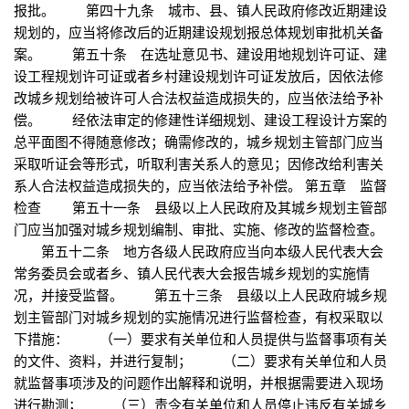
报批。 第四十九条 城市、县、镇人民政府修改近期建设
规划的，应当将修改后的近期建设规划报总体规划审批机关备
案。 第五十条 在选址意见书、建设用地规划许可证、建
设工程规划许可证或者乡村建设规划许可证发放后，因依法修
改城乡规划给被许可人合法权益造成损失的，应当依法给予补
偿。 经依法审定的修建性详细规划、建设工程设计方案的
总平面图不得随意修改；确需修改的，城乡规划主管部门应当
采取听证会等形式，听取利害关系人的意见；因修改给利害关
系人合法权益造成损失的，应当依法给予补偿。 第五章 监督
检查 第五十一条 县级以上人民政府及其城乡规划主管部
门应当加强对城乡规划编制、审批、实施、修改的监督检查。
第五十二条 地方各级人民政府应当向本级人民代表大会
常务委员会或者乡、镇人民代表大会报告城乡规划的实施情
况，并接受监督。 第五十三条 县级以上人民政府城乡规
划主管部门对城乡规划的实施情况进行监督检查，有权采取以
下措施： （一）要求有关单位和人员提供与监督事项有关
的文件、资料，并进行复制； （二）要求有关单位和人员
就监督事项涉及的问题作出解释和说明，并根据需要进入现场
进行勘测； （三）责令有关单位和人员停止违反有关城乡