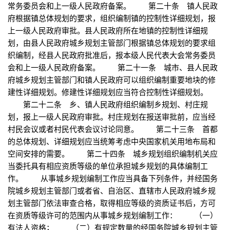
常务委员会和上一级人民政府备案。 第二十条 镇人民政
府根据镇总体规划的要求，组织编制镇的控制性详细规划，报
上一级人民政府审批。县人民政府所在地镇的控制性详细规
划，由县人民政府城乡规划主管部门根据镇总体规划的要求组
织编制，经县人民政府批准后，报本级人民代表大会常务委员
会和上一级人民政府备案。 第二十一条 城市、县人民政
府城乡规划主管部门和镇人民政府可以组织编制重要地块的修
建性详细规划。修建性详细规划应当符合控制性详细规划。
第二十二条 乡、镇人民政府组织编制乡规划、村庄规
划，报上一级人民政府审批。村庄规划在报送审批前，应当经
村民会议或者村民代表会议讨论同意。 第二十三条 首都
的总体规划、详细规划应当统筹考虑中央国家机关用地布局和
空间安排的需要。 第二十四条 城乡规划组织编制机关应
当委托具有相应资质等级的单位承担城乡规划的具体编制工
作。 从事城乡规划编制工作应当具备下列条件，并经国务
院城乡规划主管部门或者省、自治区、直辖市人民政府城乡规
划主管部门依法审查合格，取得相应等级的资质证书后，方可
在资质等级许可的范围内从事城乡规划编制工作： （一）
有法人资格； （二）有规定数量的经国务院城乡规划主管