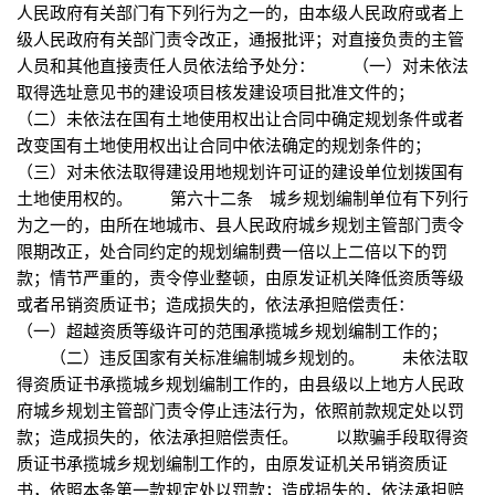
人民政府有关部门有下列行为之一的，由本级人民政府或者上
级人民政府有关部门责令改正，通报批评；对直接负责的主管
人员和其他直接责任人员依法给予处分： （一）对未依法
取得选址意见书的建设项目核发建设项目批准文件的；
（二）未依法在国有土地使用权出让合同中确定规划条件或者
改变国有土地使用权出让合同中依法确定的规划条件的；
（三）对未依法取得建设用地规划许可证的建设单位划拨国有
土地使用权的。 第六十二条 城乡规划编制单位有下列行
为之一的，由所在地城市、县人民政府城乡规划主管部门责令
限期改正，处合同约定的规划编制费一倍以上二倍以下的罚
款；情节严重的，责令停业整顿，由原发证机关降低资质等级
或者吊销资质证书；造成损失的，依法承担赔偿责任：
（一）超越资质等级许可的范围承揽城乡规划编制工作的；
（二）违反国家有关标准编制城乡规划的。 未依法取
得资质证书承揽城乡规划编制工作的，由县级以上地方人民政
府城乡规划主管部门责令停止违法行为，依照前款规定处以罚
款；造成损失的，依法承担赔偿责任。 以欺骗手段取得资
质证书承揽城乡规划编制工作的，由原发证机关吊销资质证
书，依照本条第一款规定处以罚款；造成损失的，依法承担赔