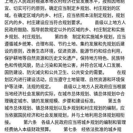
上地方人民政府根据本地农村经济社会发展水平，按照因地制
宜、切实可行的原则，确定应当制定乡规划、村庄规划的区
域。在确定区域内的乡、村庄，应当依照本法制定规划，规划
区内的乡、村庄建设应当符合规划要求。 县级以上地方人
民政府鼓励、指导前款规定以外的区域的乡、村庄制定和实施
乡规划、村庄规划。 第四条 制定和实施城乡规划，应当
遵循城乡统筹、合理布局、节约土地、集约发展和先规划后建
设的原则，改善生态环境，促进资源、能源节约和综合利用，
保护耕地等自然资源和历史文化遗产，保持地方特色、民族特
色和传统风貌，防止污染和其他公害，并符合区域人口发展、
国防建设、防灾减灾和公共卫生、公共安全的需要。 在规
划区内进行建设活动，应当遵守土地管理、自然资源和环境保
护等法律、法规的规定。 县级以上地方人民政府应当根据
当地经济社会发展的实际，在城市总体规划、镇总体规划中合
理确定城市、镇的发展规模、步骤和建设标准。 第五条
城市总体规划、镇总体规划以及乡规划和村庄规划的编制，应
当依据国民经济和社会发展规划，并与土地利用总体规划相衔
接。 第六条 各级人民政府应当将城乡规划的编制和管理
经费纳入本级财政预算。 第七条 经依法批准的城乡规