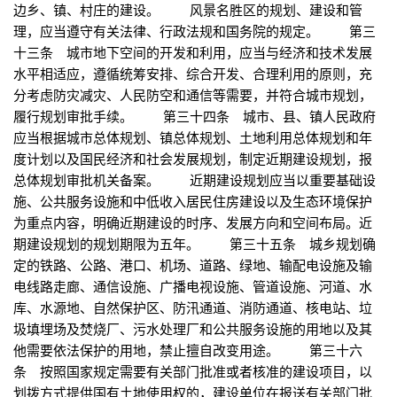
边乡、镇、村庄的建设。 风景名胜区的规划、建设和管
理，应当遵守有关法律、行政法规和国务院的规定。 第三
十三条 城市地下空间的开发和利用，应当与经济和技术发展
水平相适应，遵循统筹安排、综合开发、合理利用的原则，充
分考虑防灾减灾、人民防空和通信等需要，并符合城市规划，
履行规划审批手续。 第三十四条 城市、县、镇人民政府
应当根据城市总体规划、镇总体规划、土地利用总体规划和年
度计划以及国民经济和社会发展规划，制定近期建设规划，报
总体规划审批机关备案。 近期建设规划应当以重要基础设
施、公共服务设施和中低收入居民住房建设以及生态环境保护
为重点内容，明确近期建设的时序、发展方向和空间布局。近
期建设规划的规划期限为五年。 第三十五条 城乡规划确
定的铁路、公路、港口、机场、道路、绿地、输配电设施及输
电线路走廊、通信设施、广播电视设施、管道设施、河道、水
库、水源地、自然保护区、防汛通道、消防通道、核电站、垃
圾填埋场及焚烧厂、污水处理厂和公共服务设施的用地以及其
他需要依法保护的用地，禁止擅自改变用途。 第三十六
条 按照国家规定需要有关部门批准或者核准的建设项目，以
划拨方式提供国有土地使用权的，建设单位在报送有关部门批